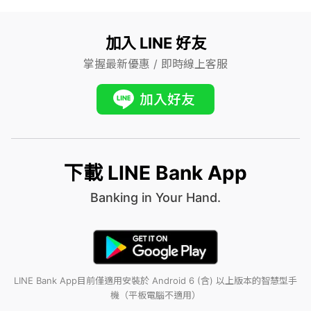
6. 本行保有核貸與否及核決貸款方案、貸放金額、利率、期限之
權利，同時保留調整產品規格、申貸期限及其他相關規定之權
加入 LINE 好友
利，相關內容請以本行行動及網路銀行最新公告為準。
掌握最新優惠 / 即時線上客服
下載 LINE Bank App
Banking in Your Hand.
LINE Bank App目前僅適用安裝於 Android 6 (含) 以上版本的智慧型手
機（平板電腦不適用）