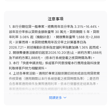
注意事項
1. 本行分期信貸一般專案，總費用年百分率為 3.31%~16.44%，
該年百分率係以貸款金額新臺幣 30 萬元，貸款期間 5 年，貸款
年利率 3.08% 起（機動計息），開辦費新臺幣 1,688 元~2,888
元，計算而得。本貸款總費用年百分率之計算基準日為
2026.7.21。前述機動計息係指定儲利率指數加碼 1.36% 起而成。
2. 開辦費優惠活動即日起至2026.10.20(含)止，綁約方案1,688元
及不綁約方案2,888元。 (依本行系統登載之核貸時間為準)。
3. 本行「快速申請流程」係經客戶同意授權本行應用金融科技便
利取得客戶財力相關資料。
4. 上述各專案活動，適用於專案活動到期日前完成該信用貸款案
件核貸者（適用期間以本行系統登載之核貸時間為準）；是否符
合各專案適用條件及實際適用利率，依本行徵審核定結果為準。
專案適用條件以本行行動及網路銀行最新公告為準。
5. 本廣告所揭露之年百分率係按主管機關備查之標準計算範例予
閱讀更多
以計算，實際貸款條件，仍以銀行提供之產品為準。且每一客戶
實際之年百分率仍視其個別貸款產品及授信條件而有所不同。總
費用年百分率不等於貸款利率。